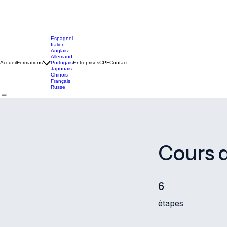
Espagnol
Italien
Anglais
Allemand
Accueil
Formations
Portugais
Entreprises
CPF
Contact
Japonais
Chinois
Français
Russe
Cours d
6 étapes
6