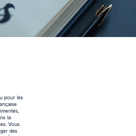
u pour les
rançaise
rimentés,
ns la