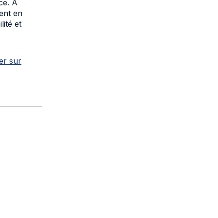
ues. Vous
iger des
ce. À
ment en
lité et
er sur