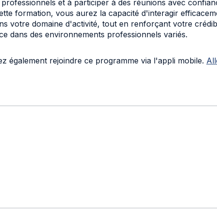
ancophone tout en développant vos compétences linguistiq
des situations réelles de communication, apprendrez à réd
rofessionnels et à participer à des réunions avec confian
cette formation, vous aurez la capacité d'interagir efficace
ns votre domaine d'activité, tout en renforçant votre crédibi
nce dans des environnements professionnels variés.
z également rejoindre ce programme via l'appli mobile.
All