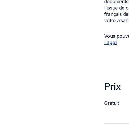
culture fr
explorerez 
documents p
l'issue de 
français da
votre aisa
Vous pouve
l'appli
Prix
Gratuit