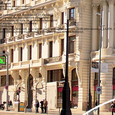
✔ planning flexible
✔ durée adaptée à votre projet
Résultats
que vous pouvez atteindre
À l’issue de la formation, vous pourrez :
✔ participer à une conversation en espagnol
✔ comprendre des situations du quotidien
✔ communiquer dans un contexte professionnel
✔ voyager avec plus d’aisance
Certification
À la fin de la formation, vous valider vos compétences avec une certification reconnue (LILATE, 
Un accompagnement personnalisé à chaque étape de votre formation.