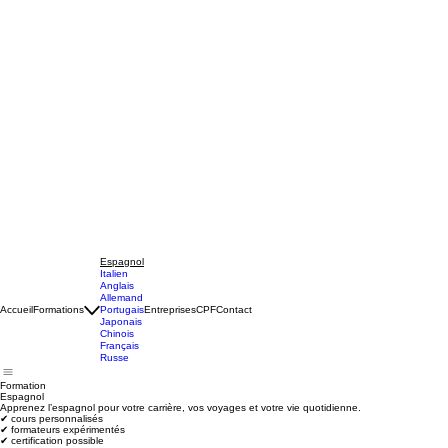
Espagnol
Italien
Anglais
Allemand
Accueil
Formations
Portugais
Entreprises
CPF
Contact
Japonais
Chinois
Français
Russe
Formation
Espagnol
Apprenez l’espagnol pour votre carrière, vos voyages et votre vie quotidienne.
✔ cours personnalisés