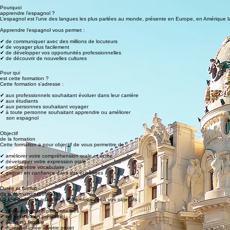
Pourquoi
apprendre l’espagnol ?
L’espagnol est l’une des langues les plus parlées au monde, présente en Europe, en Amérique 
Apprendre l'espagnol vous permet :
✔ de communiquer avec des millions de locuteurs
✔ de voyager plus facilement
✔
de développer vos opportunités professionnelles
✔ de découvrir de nouvelles cultures
Pour qui
est cette formation ?
Cette formation s’adresse :
✔ aux professionnels souhaitant évoluer dans leur carrière
✔ aux étudiants
✔ aux personnes souhaitant voyager
✔ à toute personne souhaitant apprendre ou améliorer
son espagnol
Objectif
de la formation
Cette formation a pour objectif de vous permettre de
:
✔ améliorer votre compréhension orale et écrite
✔ développer votre expression orale
✔ enrichir votre vocabulaire
✔ gagner en confiance dans vos échanges
Durée et format
de la formation (10h-90h)
La formation est adaptée à votre niveau et à vos objectifs :
✔
cours individuels personnalisés
✔ en ligne ou en présentiel