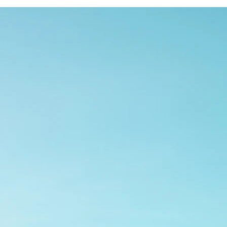
✔ formateurs expérimentés
✔ certification possible