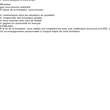
✔ planning flexible
✔ durée adaptée à votre projet
Résultats
que vous pouvez atteindre
À l’issue de la formation, vous pourrez :
✔ communiquer dans les situations du quotidien
✔ comprendre des échanges simples
✔ vous exprimer avec plus de fluidité
✔ gagner en autonomie en français
Certification
À la fin de la formation, vous valider vos compétences avec une certification reconnue (LILATE, 
Un accompagnement personnalisé à chaque étape de votre formation.