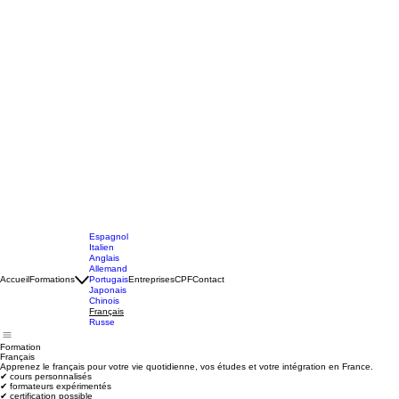
Espagnol
Italien
Anglais
Allemand
Accueil
Formations
Portugais
Entreprises
CPF
Contact
Japonais
Chinois
Français
Russe
Formation
Français
Apprenez le français pour votre vie quotidienne, vos études et votre intégration en France.
✔ cours personnalisés