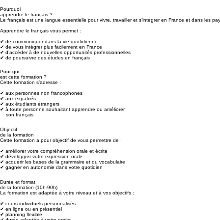
Pourquoi
apprendre le français ?
Le français est une langue essentielle pour vivre, travailler et s’intégrer en France et dans les p
Apprendre le français vous permet :
✔ de communiquer dans la vie quotidienne
✔ de vous intégrer plus facilement en France
✔ d’accéder à de nouvelles opportunités professionnelles
✔ de poursuivre des études en français
Pour qui
est cette formation ?
Cette formation s’adresse :
✔ aux personnes non francophones
✔ aux expatriés
✔ aux étudiants étrangers
✔ à toute personne souhaitant apprendre ou améliorer
son français
Objectif
de la formation
Cette formation a pour objectif de vous permettre de
:
✔ améliorer votre compréhension orale et écrite
✔ développer votre expression orale
✔ acquérir les bases de la grammaire et du vocabulaire
✔ gagner en autonomie dans votre quotidien
Durée et format
de la formation (10h-90h)
La formation est adaptée à votre niveau et à vos objectifs :
✔
cours individuels personnalisés
✔ en ligne ou en présentiel